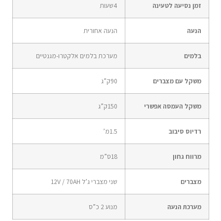
זמן נסיעה לטעינה
4
שעות
הנעה
הנעה אחורית
בלמים
מערכת בלמים אלקטרו-מגנטיים
משקל עם מצברים
90
ק”ג
משקל העמסה אפשרי
150
ק”ג
רדיוס סיבוב
1.5
מ’
מרווח גחון
18
ס”מ
מצברים
שני מצברי ג’ל 12V / 70AH
מערכת הנעה
מנוע 2 כ”ס