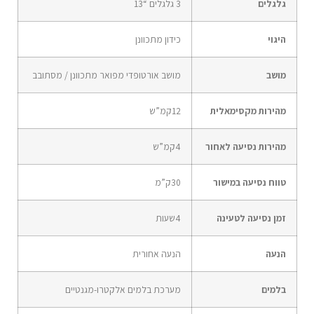
גלגלים
3 גלגלים “13
היגוי
כידון מתכוונן
מושב
מושב אורטופדי מפואר מתכוונן / מסתובב
מהירות מקסימאלית
12
קמ”ש
מהירות נסיעה לאחור
4
קמ”ש
טווח נסיעה במישור
30
ק”מ
זמן נסיעה לטעינה
4
שעות
הנעה
הנעה אחורית
בלמים
מערכת בלמים אלקטרו-מגנטיים